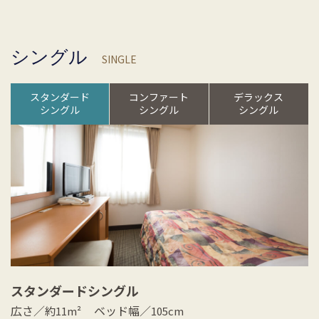
シングル
SINGLE
スタンダード
コンファート
デラックス
シングル
シングル
シングル
スタンダードシングル
広さ／
ベッド幅／
約11m²
105cm