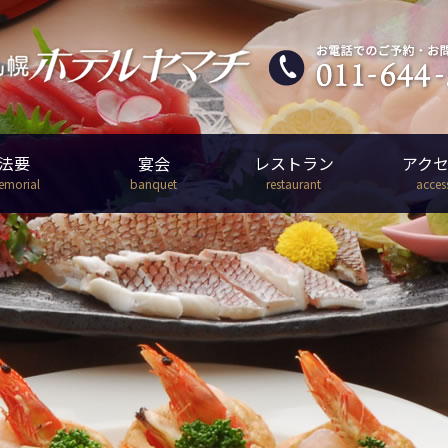
法要
宴会
レストラン
アク
emorial
banquet
restaurant
acces