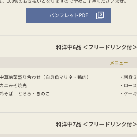
は、100%のお支払いとなりますので予めご了承くださいませ。
パンフレットPDF
和洋中6品
＜フリードリンク
メニュー
中華前菜盛り合わせ（白身魚マリネ・鴨肉）
・刺身
カニみそ焼売
・ロー
冷そば とろろ・きのこ
・ケーキ
和洋中7品
＜フリードリンク