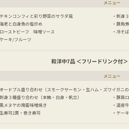
メニュー
チキンコンフィと彩り野菜のサラダ風
・刺身
海老と白身魚の塩炒め
・豚角
ローストビーフ 味噌ソース
・冷そ
ケーキ/フルーツ
和洋中7品
＜フリードリンク付
メニュー
オードブル盛り合わせ（スモークサーモン・生ハム・ズワイガニ
刺身３種盛り合わせ（本鮪・白身・帆立）
・豚肩
黒メヌケの南蛮味噌焼き
・道産牛
生寿司2貫・巻き寿司
・ケーキ