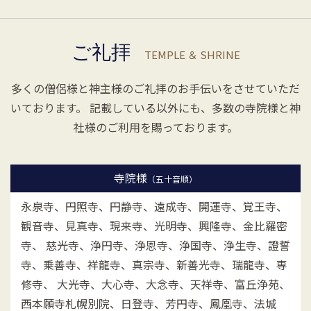
ご礼拝
TEMPLE ＆ SHRINE
多くの僧侶様と神主様のご礼拝のお手伝いをさせていただ
いております。
記載している以外にも、多数の寺院様と神
社様のご利用を賜っております。
寺院様
（五十音順）
永泉寺、円照寺、円静寺、遠成寺、開運寺、覚王寺、
観音寺、見真寺、現来寺、光明寺、興隆寺、金比羅密
寺、
慈光寺、浄円寺、浄恩寺、浄国寺、浄生寺、證誓
寺、乗善寺、祥龍寺、真宗寺、新善光寺、瑞龍寺、専
修寺、
大光寺、大心寺、大念寺、天祥寺、富丘浄苑、
西本願寺札幌別院、日登寺、芳円寺、鳳凰寺、法城