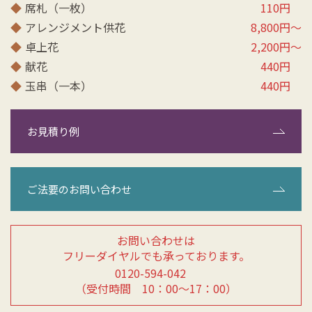
◆
席札（一枚）
110円
◆
アレンジメント供花
8,800円～
◆
卓上花
2,200円～
◆
献花
440円
◆
玉串（一本）
440円
お見積り例
お問い合わせは
フリーダイヤルでも承っております。
0120-594-042
（受付時間 10：00～17：00）