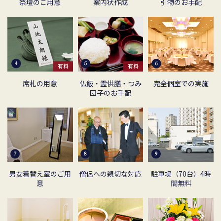
祭壇のご用意
案内状作成
引物のお手配
席札の用意
仏飯・霊供膳・
つみ
完全個室での実施
団子のお手配
男女着替え室の
ご用
僧侶への親切な対応
駐車場（70台）
4時
意
間無料