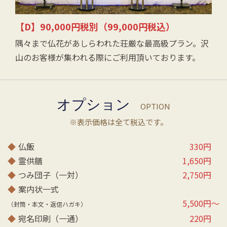
【D】90,000円税別（99,000円税込）
隅々まで仏花があしらわれた荘厳な最高級プラン。沢
山のお客様が集われる際にご利用頂いております。
オプション
OPTION
※表示価格は全て税込です。
◆
仏飯
330円
◆
霊供膳
1,650円
◆
つみ団子（一対）
2,750円
◆
案内状一式
5,500円～
（封筒・本文・返信ハガキ）
◆
宛名印刷（一通）
220円