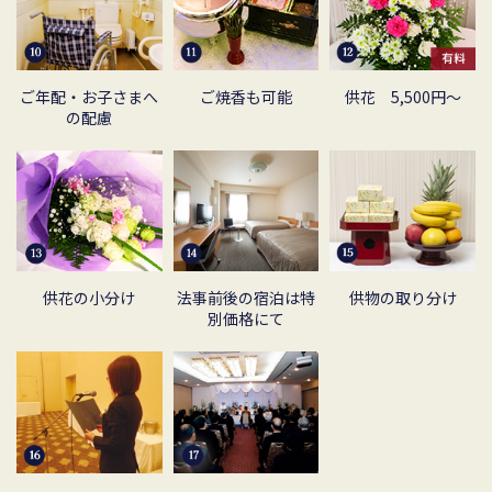
ご年配・お子さま
へ
ご焼香も可能
供花 5,500円～
の配慮
供花の小分け
法事前後の宿泊は
特
供物の取り分け
別価格にて